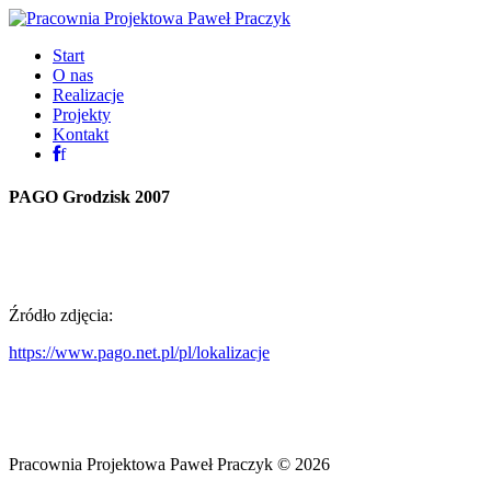
Start
O nas
Realizacje
Projekty
Kontakt
f
PAGO
Grodzisk
2007
Źródło zdjęcia:
https://www.pago.net.pl/pl/lokalizacje
Pracownia Projektowa Paweł Praczyk
©
2026