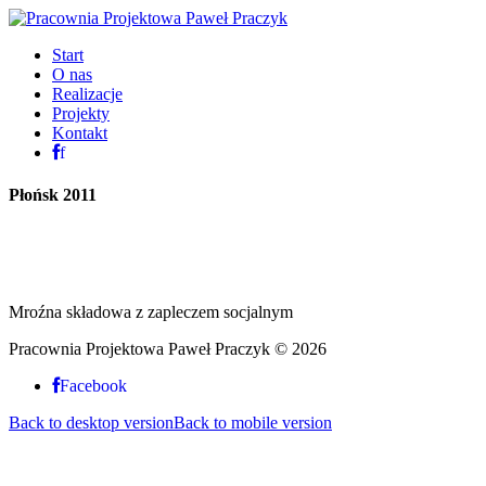
Start
O nas
Realizacje
Projekty
Kontakt
f
Płońsk
2011
Mroźna składowa z zapleczem socjalnym
Pracownia Projektowa Paweł Praczyk
©
2026
Facebook
Back to desktop version
Back to mobile version